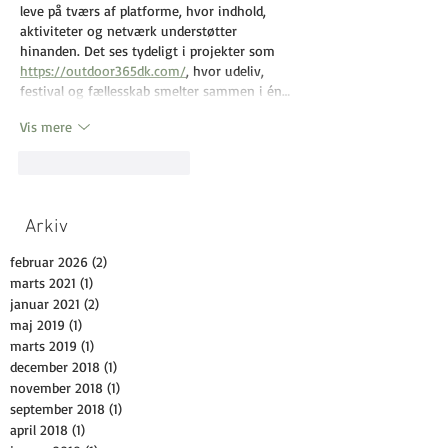
leve på tværs af platforme, hvor indhold, 
aktiviteter og netværk understøtter 
hinanden. Det ses tydeligt i projekter som 
https://outdoor365dk.com/
, hvor udeliv, 
festival og fællesskab smelter sammen i én…
Vis mere
Synes godt om
Svar
Arkiv
februar 2026
(2)
2 indlæg
marts 2021
(1)
1 indlæg
januar 2021
(2)
2 indlæg
maj 2019
(1)
1 indlæg
marts 2019
(1)
1 indlæg
december 2018
(1)
1 indlæg
november 2018
(1)
1 indlæg
september 2018
(1)
1 indlæg
april 2018
(1)
1 indlæg