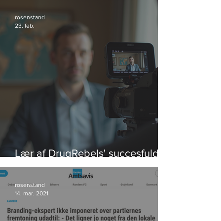
rosenstand
23. feb.
Lær af DrugRebels' succesfulde
videoeksempler
rosenstand
14. mar. 2021