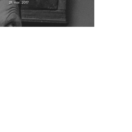
21. mar. 2017
Ogilvy og JWT Copenhagen slås
sammen
Er du studerende og medlem af Dansk
7. okt. 2015