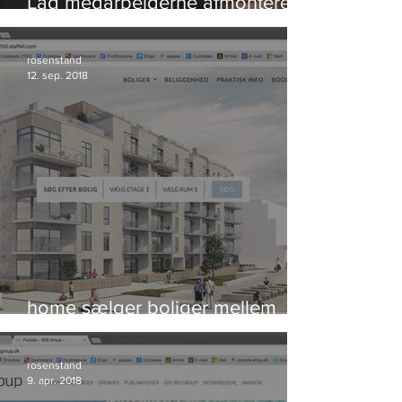
Lad medarbejderne afmontere
bomben og redde verden
rosenstand
12. sep. 2018
home sælger boliger mellem
himmel og hav
rosenstand
9. apr. 2018