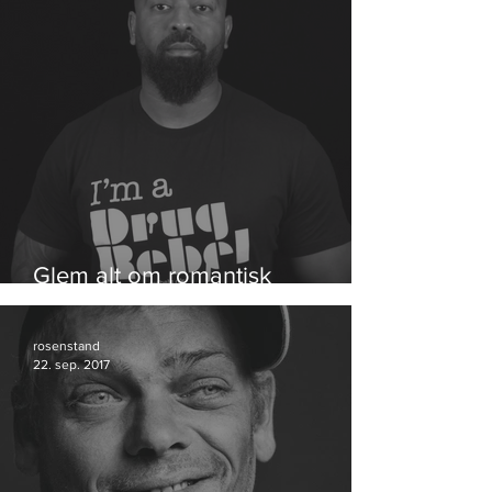
Glem alt om romantisk
hippiehash
rosenstand
22. sep. 2017