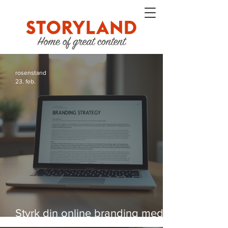
rosenstand
23. feb.
Styrk din online branding med
strategier, der virker