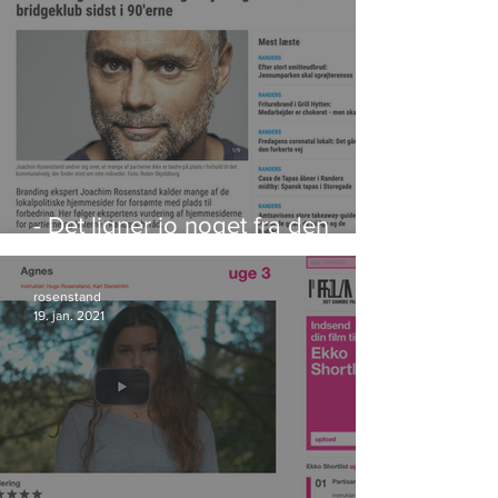
- Det ligner jo noget fra den
lokale bridgeklub sidst i 90'erne
rosenstand
19. jan. 2021