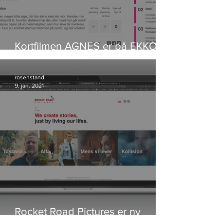
Kortfilmen AGNES er på EKKO
Shortlist
rosenstand
9. jan. 2021
Rocket Road Pictures er ny