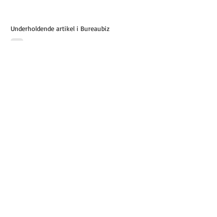
Underholdende artikel i Bureaubiz
Anmeldelse af valgplakater
Glem alt om romantisk hippiehash
Den Sorte Gryde bliver til Hugs & Food