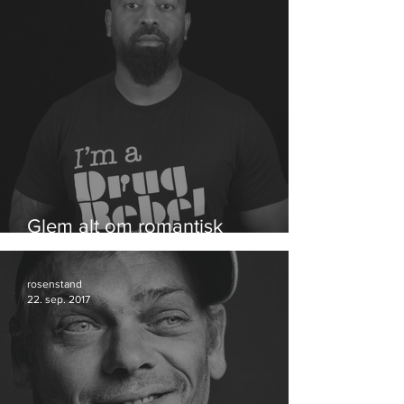
Glem alt om romantisk
hippiehash
rosenstand
22. sep. 2017