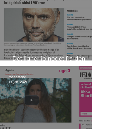
- Det ligner jo noget fra den
lokale bridgeklub sidst i 90'erne
rosenstand
19. jan. 2021