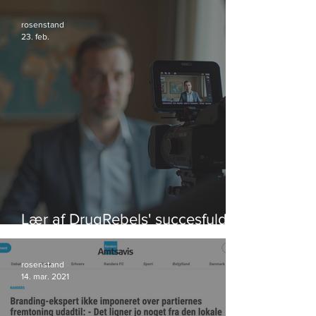
rosenstand
23. feb.
Lær af DrugRebels' succesfulde
videoeksempler
rosenstand
14. mar. 2021