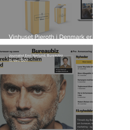
Vinhuset Pieroth i Denmark er
blevet til Noer & Kofod Wines
Journalist Emil Nørlund, Bureaubiz
15. dec. 2017