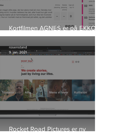
Kortfilmen AGNES er på EKKO
Shortlist
rosenstand
9. jan. 2021
Rocket Road Pictures er ny