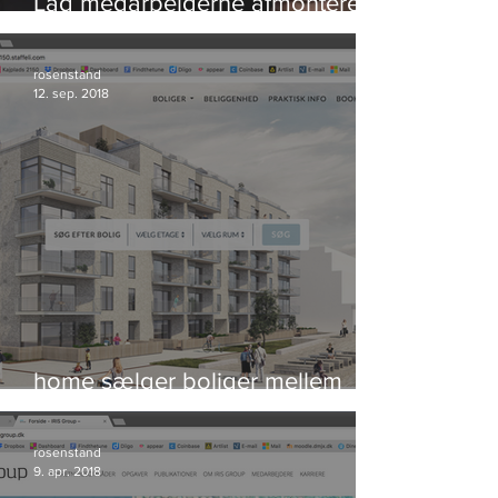
Lad medarbejderne afmontere
bomben og redde verden
rosenstand
12. sep. 2018
home sælger boliger mellem
himmel og hav
rosenstand
9. apr. 2018