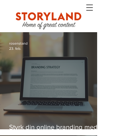
rosenstand
23. feb.
Styrk din online branding med
strategier, der virker