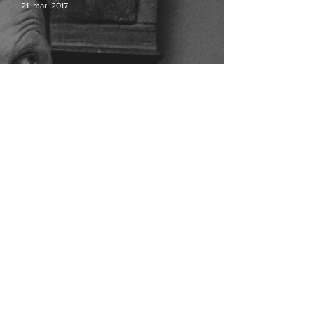
21. mar. 2017
Ogilvy og JWT Copenhagen slås
sammen
Er du studerende og medlem af Dansk
7. okt. 2015