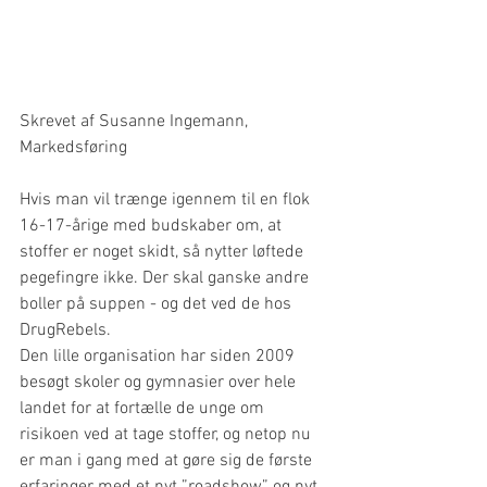
Skrevet af Susanne Ingemann, 
Markedsføring
Hvis man vil trænge igennem til en flok 
16-17-årige med budskaber om, at 
stoffer er noget skidt, så nytter løftede 
pegefingre ikke. Der skal ganske andre 
boller på suppen - og det ved de hos 
DrugRebels.
Den lille organisation har siden 2009 
besøgt skoler og gymnasier over hele 
landet for at fortælle de unge om 
risikoen ved at tage stoffer, og netop nu 
er man i gang med at gøre sig de første 
erfaringer med et nyt ”roadshow” og nyt 