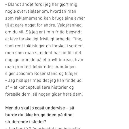
- Blandt andet fordi jeg har gjort mig 
nogle overvejelser om, hvordan man 
som reklamemand kan bruge sine evner 
til at gøre noget for andre. Velgørenhed, 
om du vil. Så jeg er i min fritid begyndt 
at lave forskelligt frivilligt arbejde. Ting, 
som rent faktisk gør en forskel i verden, 
men som man sjældent har tid til i det 
daglige arbejde på et travlt bureau, hvor 
man primært løber efter bundlinjen, 
siger Joachim Rosenstand og tilføjer:
- Jeg hjælper med det jeg kan finde ud 
af – at konceptualisere historier og 
fortælle dem, så nogen gider høre dem.
Men du skal jo også undervise – så 
burde du ikke bruge tiden på dine 
studerende i stedet?
- Jeg har i 30 år arbejdet i en branche, 