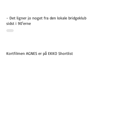
- Det ligner jo noget fra den lokale bridgeklub
sidst i 90'erne
Kortfilmen AGNES er på EKKO Shortlist
Rocket Road Pictures er ny kunde i Storyland
Ny kreativ direktør til Brandhouse