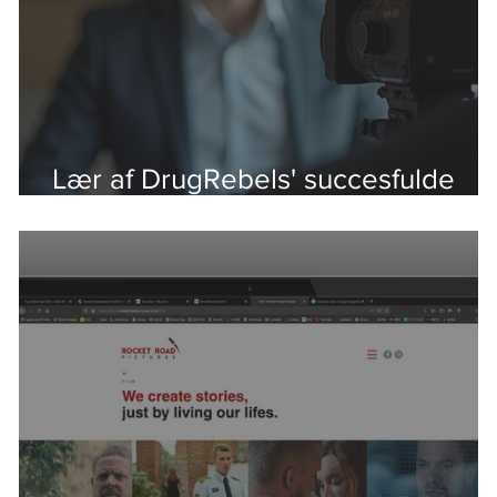
Lær af DrugRebels' succesfulde
videoeksempler