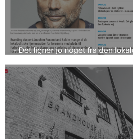
- Det ligner jo noget fra den lokale
bridgeklub sidst i 90'erne