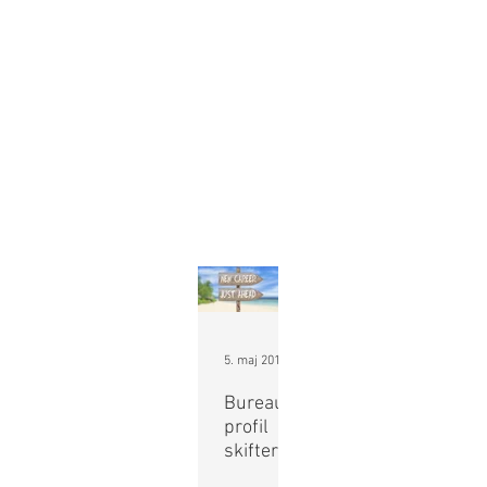
5. maj 2017
Bureau-
profil
skifter
spor
Efter mange