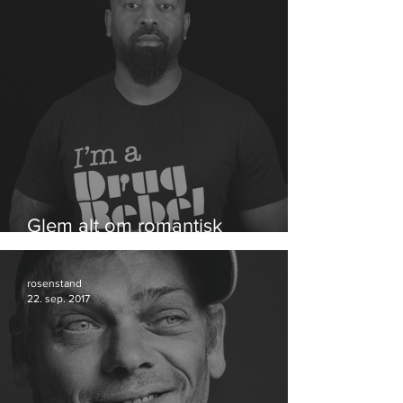
Glem alt om romantisk
hippiehash
rosenstand
22. sep. 2017