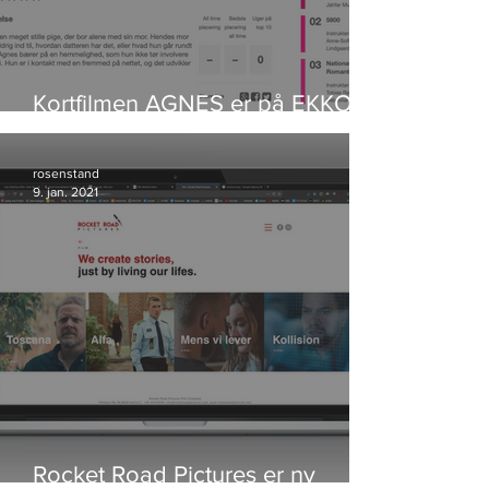
Kortfilmen AGNES er på EKKO
Shortlist
rosenstand
9. jan. 2021
Rocket Road Pictures er ny