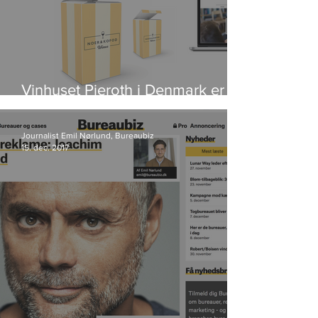
Vinhuset Pieroth i Denmark er
blevet til Noer & Kofod Wines
Journalist Emil Nørlund, Bureaubiz
15. dec. 2017