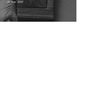
21. mar. 2017
Ogilvy og JWT Copenhagen slås
sammen
Er du studerende og medlem af Dansk
7. okt. 2015