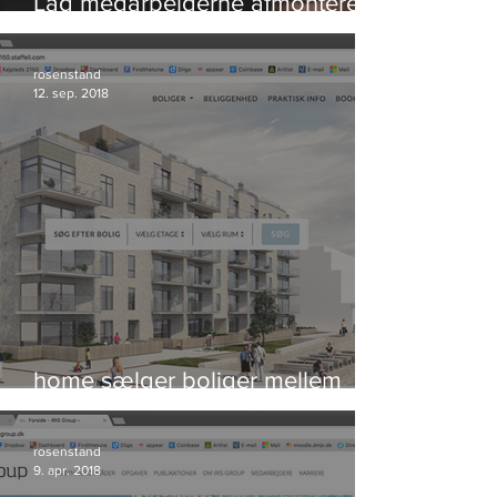
Lad medarbejderne afmontere
bomben og redde verden
rosenstand
12. sep. 2018
home sælger boliger mellem
himmel og hav
rosenstand
9. apr. 2018