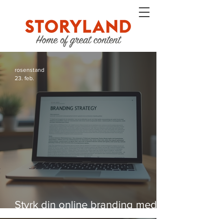
rosenstand
23. feb.
Styrk din online branding med
strategier, der virker