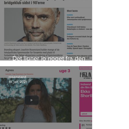
- Det ligner jo noget fra den
lokale bridgeklub sidst i 90'erne
rosenstand
19. jan. 2021