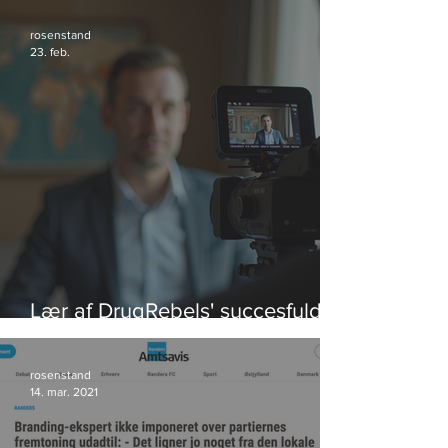
rosenstand
23. feb.
Lær af DrugRebels' succesfulde
videoeksempler
rosenstand
14. mar. 2021