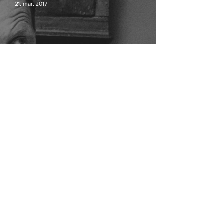
21. mar. 2017
Ogilvy og JWT Copenhagen slås
sammen
Er du studerende og medlem af Dansk
7. okt. 2015