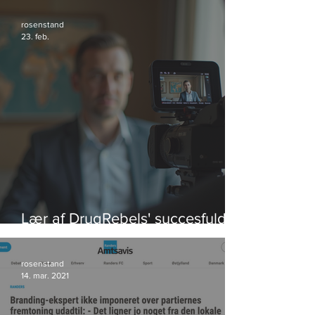
rosenstand
23. feb.
Lær af DrugRebels' succesfulde
videoeksempler
rosenstand
14. mar. 2021