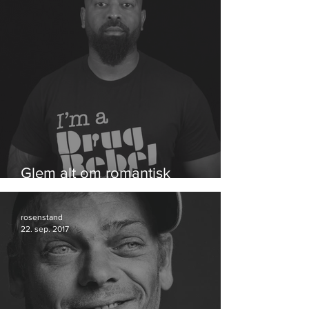
Glem alt om romantisk
hippiehash
rosenstand
22. sep. 2017