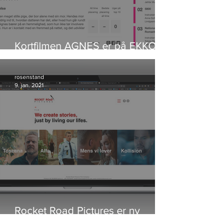
Kortfilmen AGNES er på EKKO
Shortlist
rosenstand
9. jan. 2021
Rocket Road Pictures er ny