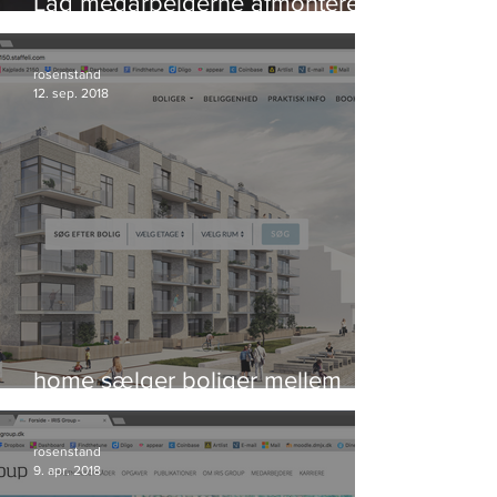
Lad medarbejderne afmontere
bomben og redde verden
rosenstand
12. sep. 2018
home sælger boliger mellem
himmel og hav
rosenstand
9. apr. 2018