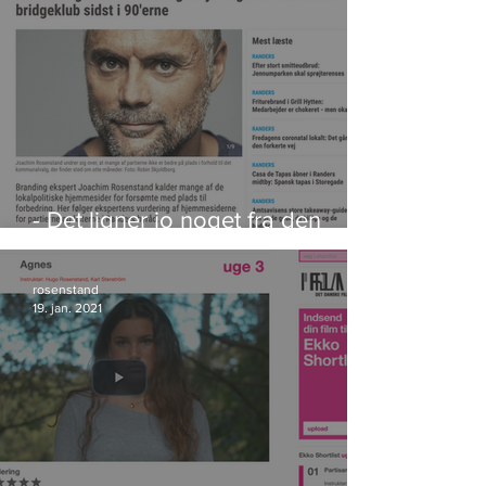
- Det ligner jo noget fra den
lokale bridgeklub sidst i 90'erne
rosenstand
19. jan. 2021