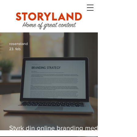
rosenstand
23. feb.
Styrk din online branding med
strategier, der virker