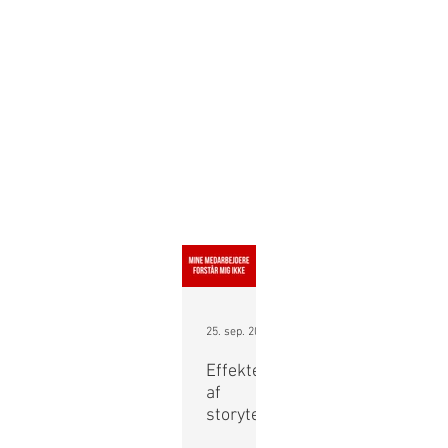
25. sep. 2015
Effekten
af ​​
storytelli
ng i
Historier