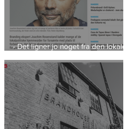
- Det ligner jo noget fra den lokale
bridgeklub sidst i 90'erne