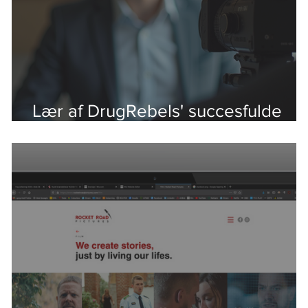
Lær af DrugRebels' succesfulde
videoeksempler