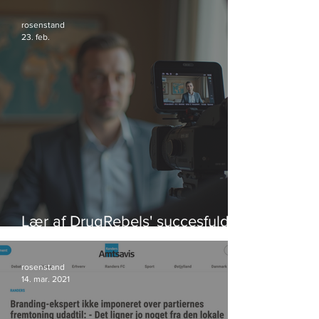
rosenstand
23. feb.
Lær af DrugRebels' succesfulde
videoeksempler
rosenstand
14. mar. 2021