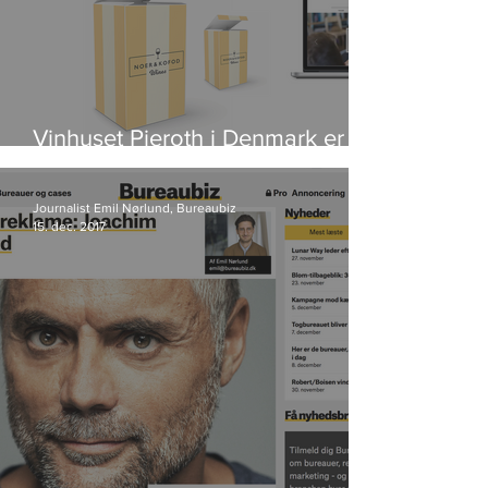
Vinhuset Pieroth i Denmark er
blevet til Noer & Kofod Wines
Journalist Emil Nørlund, Bureaubiz
15. dec. 2017