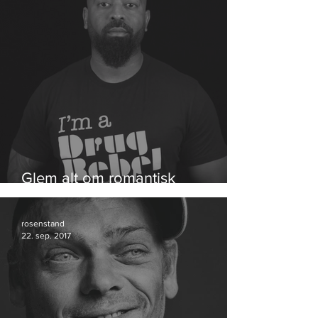
Glem alt om romantisk
hippiehash
rosenstand
22. sep. 2017