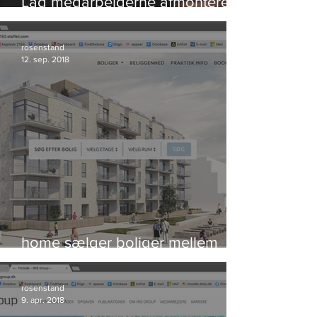
Lad medarbejderne afmontere
bomben og redde verden
rosenstand
12. sep. 2018
home sælger boliger mellem
himmel og hav
rosenstand
9. apr. 2018