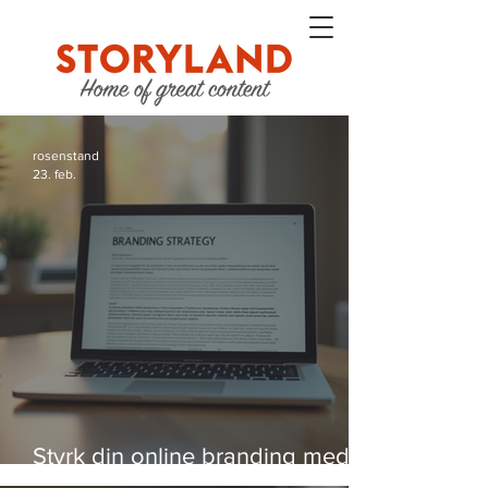
rosenstand
23. feb.
Styrk din online branding med
strategier, der virker