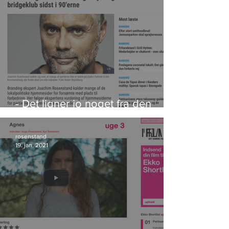
- Det ligner jo noget fra den
lokale bridgeklub sidst i 90'erne
rosenstand
19. jan. 2021