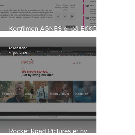
Kortfilmen AGNES er på EKKO
Shortlist
rosenstand
9. jan. 2021
Rocket Road Pictures er ny