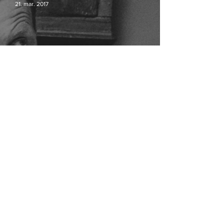
21. mar. 2017
Ogilvy og JWT Copenhagen slås
sammen
Er du studerende og medlem af Dansk
7. okt. 2015