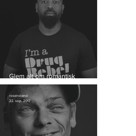
Glem alt om romantisk
hippiehash
rosenstand
22. sep. 2017