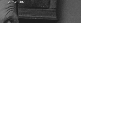
21. mar. 2017
Ogilvy og JWT Copenhagen slås
sammen
Er du studerende og medlem af Dansk
7. okt. 2015