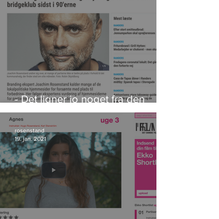
- Det ligner jo noget fra den
lokale bridgeklub sidst i 90'erne
rosenstand
19. jan. 2021