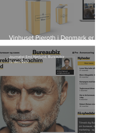
Vinhuset Pieroth i Denmark er
blevet til Noer & Kofod Wines
Journalist Emil Nørlund, Bureaubiz
15. dec. 2017