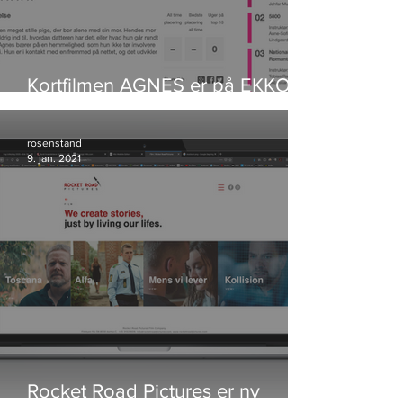
Kortfilmen AGNES er på EKKO
Shortlist
rosenstand
9. jan. 2021
Rocket Road Pictures er ny