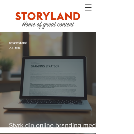
rosenstand
23. feb.
Styrk din online branding med
strategier, der virker