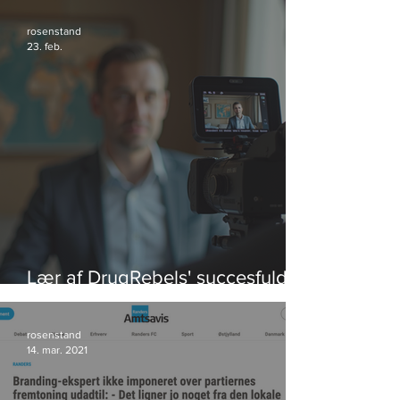
rosenstand
23. feb.
Lær af DrugRebels' succesfulde
videoeksempler
rosenstand
14. mar. 2021