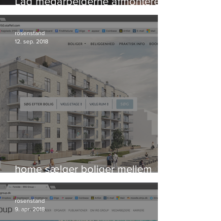
Lad medarbejderne afmontere
bomben og redde verden
rosenstand
12. sep. 2018
home sælger boliger mellem
himmel og hav
rosenstand
9. apr. 2018