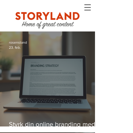
rosenstand
23. feb.
Styrk din online branding med
strategier, der virker