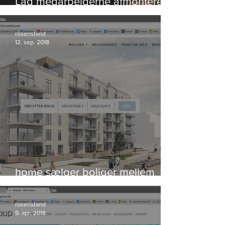
Lad medarbejderne afmontere
bomben og redde verden
rosenstand
12. sep. 2018
home sælger boliger mellem
himmel og hav
rosenstand
9. apr. 2018