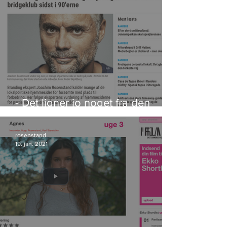
- Det ligner jo noget fra den
lokale bridgeklub sidst i 90'erne
rosenstand
19. jan. 2021