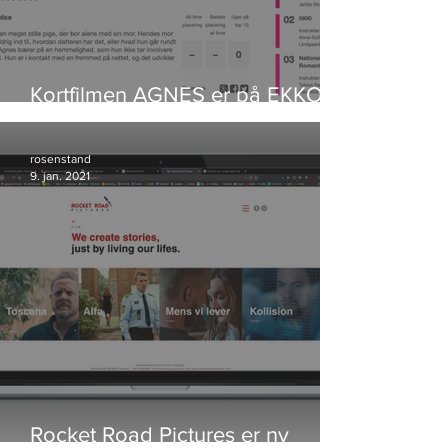
Kortfilmen AGNES er på EKKO
Shortlist
rosenstand
9. jan. 2021
Rocket Road Pictures er ny