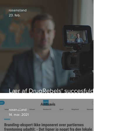
rosenstand
23. feb.
Lær af DrugRebels' succesfulde
videoeksempler
rosenstand
14. mar. 2021