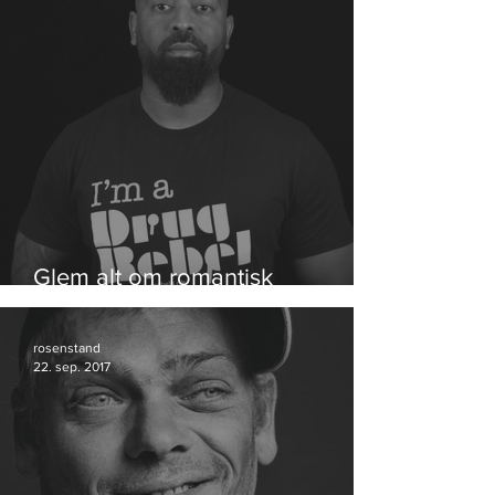
Glem alt om romantisk
hippiehash
rosenstand
22. sep. 2017