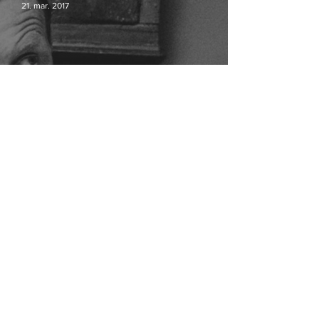
21. mar. 2017
Ogilvy og JWT Copenhagen slås
sammen
Er du studerende og medlem af Dansk
7. okt. 2015