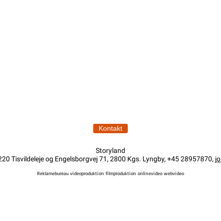
Kontakt
Storyland
220 Tisvildeleje og Engelsborgvej 71, 2800 Kgs. Lyngby,
+45 28957870,
j
Reklamebureau videoproduktion filmproduktion onlinevideo webvideo