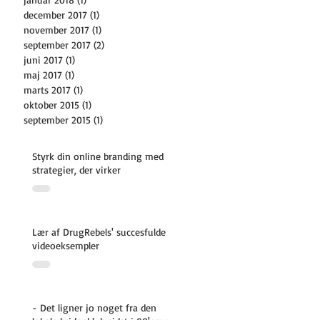
december 2017
(1)
1 indlæg
november 2017
(1)
1 indlæg
september 2017
(2)
2 indlæg
juni 2017
(1)
1 indlæg
maj 2017
(1)
1 indlæg
marts 2017
(1)
1 indlæg
oktober 2015
(1)
1 indlæg
september 2015
(1)
1 indlæg
Styrk din online branding med
strategier, der virker
Lær af DrugRebels' succesfulde
videoeksempler
- Det ligner jo noget fra den